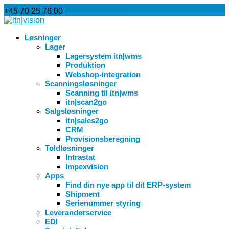
+45 70 25 76 00
info@itnvision.dk
Løsninger
Lager
Lagersystem itn|wms
Produktion
Webshop-integration
Scanningsløsninger
Scanning til itn|wms
itn|scan2go
Salgsløsninger
itn|sales2go
CRM
Provisionsberegning
Toldløsninger
Intrastat
Impexvision
Apps
Find din nye app til dit ERP-system
Shipment
Serienummer styring
Leverandørservice
EDI