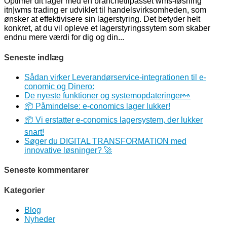
Optimer dit lager med en branchetilpasset wms-løsning
itn|wms trading er udviklet til handelsvirksomheden, som
ønsker at effektivisere sin lagerstyring. Det betyder helt
konkret, at du vil opleve et lagerstyringssytem som skaber
endnu mere værdi for dig og din...
Seneste indlæg
Sådan virker Leverandørservice-integrationen til e-
conomic og Dinero:
De nyeste funktioner og systemopdateringer👀
📦 Påmindelse: e-conomics lager lukker!
📦 Vi erstatter e-conomics lagersystem, der lukker
snart!
Søger du DIGITAL TRANSFORMATION med
innovative løsninger? 🚀
Seneste kommentarer
Kategorier
Blog
Nyheder