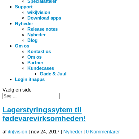
Specialaftaler
Support
wiki|vision
Download apps
Nyheder
Release notes
Nyheder
Blog
Om os
Kontakt os
Om os
Partner
Kundecases
Gade & Juul
Login itnapps
Vælg en side
Lagerstyringssytem til
fødevarevirksomheden!
af
itn|vision
|
nov 24, 2017
|
Nyheder
|
0 Kommentarer