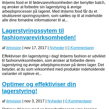
itn|wms food er til fødevarevirksomheden der benytter batch,
og ønsker at forbedre sin lagerstyring & øvrige
arbejdsprocesser på lageret. Med itn|wms food får du et
struktureret sporingssystem, som sættes op til at indeholde
alle dine fornødne informationer til at...
Lagerstyringssytem til
fashionvarevirksomheden!
af
itn|vision
|
nov 17, 2017
|
Nyheder
|
0 Kommentarer
Effektiviser din lagerstyring i dag! itn|wms fashion er udviklet
til fashionvirksomheden, som ønsker at forbedre deres
lagerstyring og øvrige arbejdsprocesser på deres lager. Det
betyder, at du som virksomhed med produkter indeholdende
varianter vil opleve et...
Optimer og effektiviser din
lagerstyring!
af
itn|vision
|
nov 3, 2017
|
Nyheder
|
0 Kommentarer