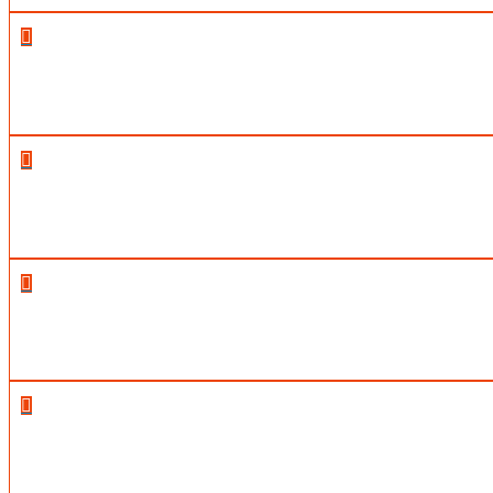



