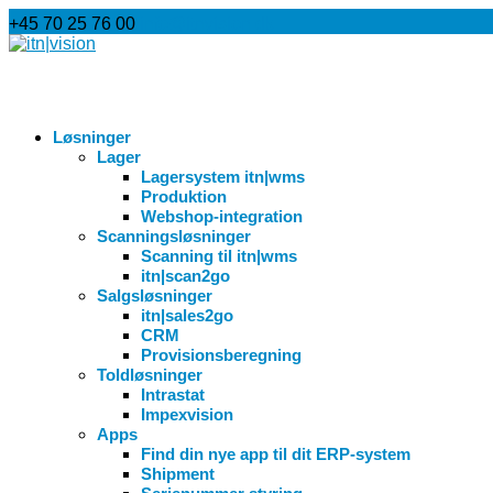
+45 70 25 76 00
info@itnvision.dk
Løsninger
Lager
Lagersystem itn|wms
Produktion
Webshop-integration
Scanningsløsninger
Scanning til itn|wms
itn|scan2go
Salgsløsninger
itn|sales2go
CRM
Provisionsberegning
Toldløsninger
Intrastat
Impexvision
Apps
Find din nye app til dit ERP-system
Shipment