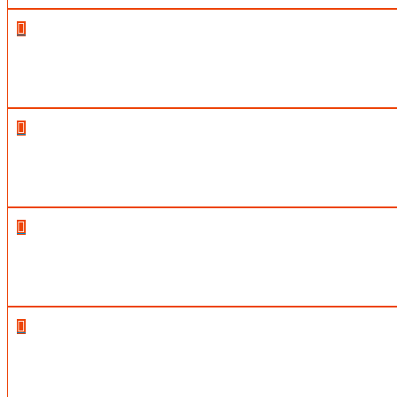



