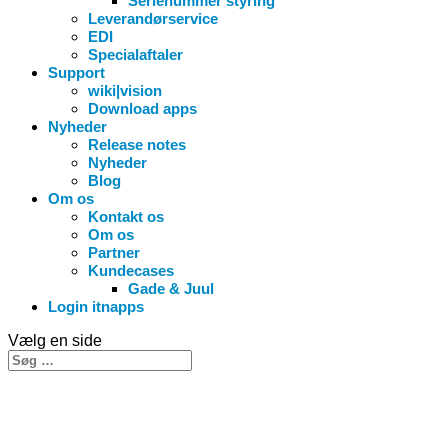
Serienummer styring
Leverandørservice
EDI
Specialaftaler
Support
wiki|vision
Download apps
Nyheder
Release notes
Nyheder
Blog
Om os
Kontakt os
Om os
Partner
Kundecases
Gade & Juul
Login itnapps
Vælg en side