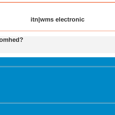
itn|wms electronic
ksomhed?