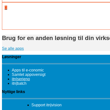

Brug for en anden løsning til din vir
Se alle apps
Løsninger
Apps til e-conomic
Samlet appoversigt
itn|serieno
itn|batch
Nyttige links
Support itn|vision