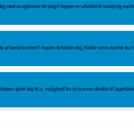
 med at optimere dit salg? Appen er udviklet til tablet og medvi
p af serienummer? Appen fortæller dig, hvilke serie-numre du har 
? Appen giver dig bl.a. mulighed for at scanne direkte til lagerf