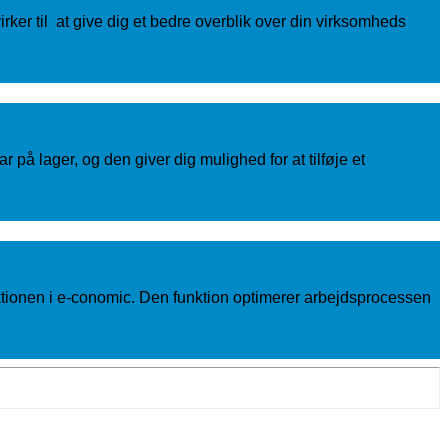
rker til at give dig et bedre overblik over din virksomheds
på lager, og den giver dig mulighed for at tilføje et
unktionen i e-conomic. Den funktion optimerer arbejdsprocessen