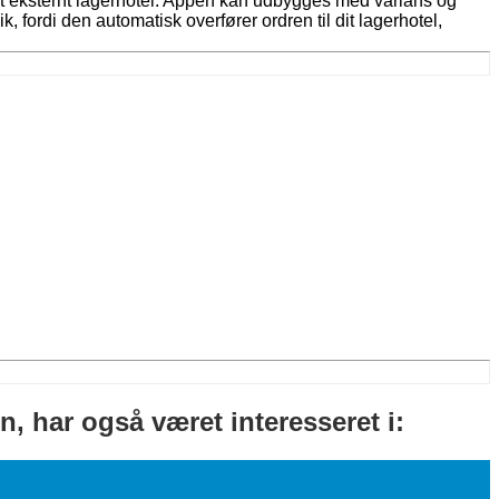
l et eksternt lagerhotel. Appen kan udbygges med varians og
k, fordi den automatisk overfører ordren til dit lagerhotel,
n, har også været interesseret i: