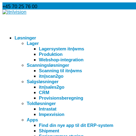
+45 70 25 76 00
info@itnvision.dk
Løsninger
Lager
Lagersystem itn|wms
Produktion
Webshop-integration
Scanningsløsninger
Scanning til itn|wms
itn|scan2go
Salgsløsninger
itn|sales2go
CRM
Provisionsberegning
Toldløsninger
Intrastat
Impexvision
Apps
Find din nye app til dit ERP-system
Shipment