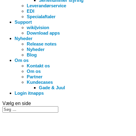
Serienummer styring
Leverandørservice
EDI
Specialaftaler
Support
wiki|vision
Download apps
Nyheder
Release notes
Nyheder
Blog
Om os
Kontakt os
Om os
Partner
Kundecases
Gade & Juul
Login itnapps
Vælg en side