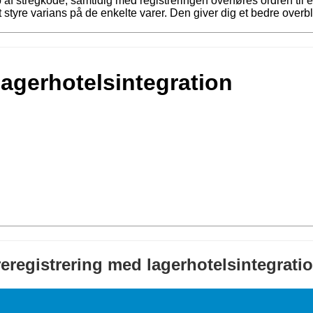
p af stregkode, samtidig med registreringen overføres ordren ti
 styre varians på de enkelte varer. Den giver dig et bedre overbli
lagerhotelsintegration
eregistrering med lagerhotelsintegratio