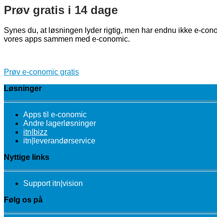
Prøv gratis i 14 dage
Synes du, at løsningen lyder rigtig, men har endnu ikke e-cono
vores apps sammen med e-conomic.
Prøv e-conomic gratis
Løsninger
Apps til e-conomic
Andre lagerløsninger
itn|bizz
itn|leverandørservice
Nyttige links
Support itn|vision
Følg os på