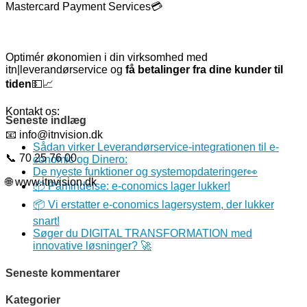
Mastercard Payment Services💳
Optimér økonomien i din virksomhed med
itn|leverandørservice og
få betalinger fra dine kunder til
tiden
💵📈
Kontakt os:
Seneste indlæg
📧 info@itnvision.dk
Sådan virker Leverandørservice-integrationen til e-
📞 70 25 76 00
conomic og Dinero:
De nyeste funktioner og systemopdateringer👀
🌐 www.itnvision.dk
📦 Påmindelse: e-conomics lager lukker!
📦 Vi erstatter e-conomics lagersystem, der lukker
snart!
Søger du DIGITAL TRANSFORMATION med
innovative løsninger? 🚀
Seneste kommentarer
Kategorier