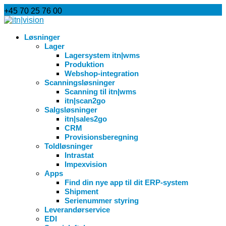
+45 70 25 76 00
info@itnvision.dk
Løsninger
Lager
Lagersystem itn|wms
Produktion
Webshop-integration
Scanningsløsninger
Scanning til itn|wms
itn|scan2go
Salgsløsninger
itn|sales2go
CRM
Provisionsberegning
Toldløsninger
Intrastat
Impexvision
Apps
Find din nye app til dit ERP-system
Shipment
Serienummer styring
Leverandørservice
EDI