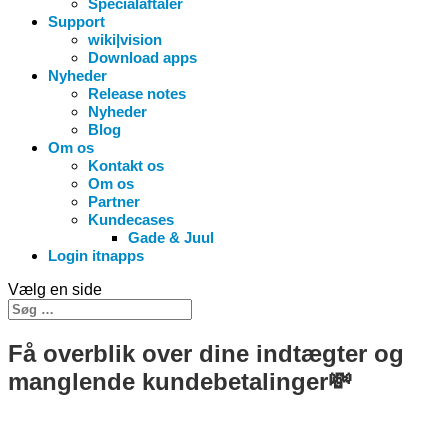
Specialaftaler
Support
wiki|vision
Download apps
Nyheder
Release notes
Nyheder
Blog
Om os
Kontakt os
Om os
Partner
Kundecases
Gade & Juul
Login itnapps
Vælg en side
Få overblik over dine indtægter og
manglende kundebetalinger💸