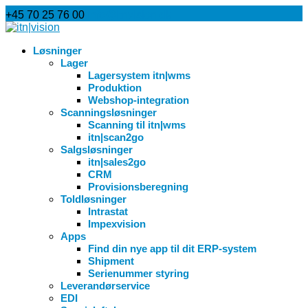
+45 70 25 76 00
info@itnvision.dk
Løsninger
Lager
Lagersystem itn|wms
Produktion
Webshop-integration
Scanningsløsninger
Scanning til itn|wms
itn|scan2go
Salgsløsninger
itn|sales2go
CRM
Provisionsberegning
Toldløsninger
Intrastat
Impexvision
Apps
Find din nye app til dit ERP-system
Shipment
Serienummer styring
Leverandørservice
EDI