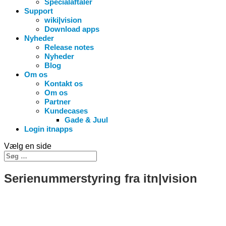
Specialaftaler
Support
wiki|vision
Download apps
Nyheder
Release notes
Nyheder
Blog
Om os
Kontakt os
Om os
Partner
Kundecases
Gade & Juul
Login itnapps
Vælg en side
Serienummerstyring fra itn|vision