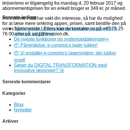
itn|serieno er tilgængelig fra mandag d. 20 februar 2017 og
abonnementsprisen for en enkelt bruger er 349 kr. pr måned.
Seneste indlæg
Hvis denne mail har vakt din interesse, så har du mulighed
for at læse mere omkring appen, prisen, samt bestille den på
vores hjemmeside.! Ellers kan du kontakte os på +45 75 25
Sådan virker Leverandørservice-integrationen til e-
76 00 eller på salg@itnvision.dk.
conomic og Dinero:
De nyeste funktioner og systemopdateringer👀
📦 Påmindelse: e-conomics lager lukker!
📦 Vi erstatter e-conomics lagersystem, der lukker
snart!
Søger du DIGITAL TRANSFORMATION med
innovative løsninger? 🚀
Seneste kommentarer
Kategorier
Blog
Nyheder
Arkiver