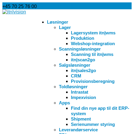
+45 70 25 76 00
info@itnvision.dk
Løsninger
Lager
Lagersystem itn|wms
Produktion
Webshop-integration
Scanningsløsninger
Scanning til itn|wms
itn|scan2go
Salgsløsninger
itn|sales2go
CRM
Provisionsberegning
Toldløsninger
Intrastat
Impexvision
Apps
Find din nye app til dit ERP-
system
Shipment
Serienummer styring
Leverandørservice