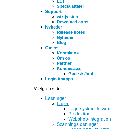
EDI
Specialaftaler
Support
wiki|vision
Download apps
Nyheder
Release notes
Nyheder
Blog
Om os
Kontakt os
Om os
Partner
Kundecases
Gade & Juul
Login itnapps
Vælg en side
Løsninger
Lager
Lagersystem itn|wms
Produktion
Webshop-integration
Scanningsløsninger