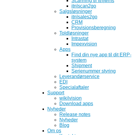
Scanning til itn|wms
itn|scan2go
Salgsløsninger
itn|sales2go
CRM
Provisionsberegning
Toldløsninger
Intrastat
Impexvision
Apps
Find din nye app til dit ERP-
system
Shipment
Serienummer styring
Leverandørservice
EDI
Specialaftaler
Support
wiki|vision
Download apps
Nyheder
Release notes
Nyheder
Blog
Om os