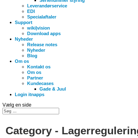
Serienummer styring
Leverandørservice
EDI
Specialaftaler
Support
wiki|vision
Download apps
Nyheder
Release notes
Nyheder
Blog
Om os
Kontakt os
Om os
Partner
Kundecases
Gade & Juul
Login itnapps
Vælg en side
Category -
Lagerregulerin