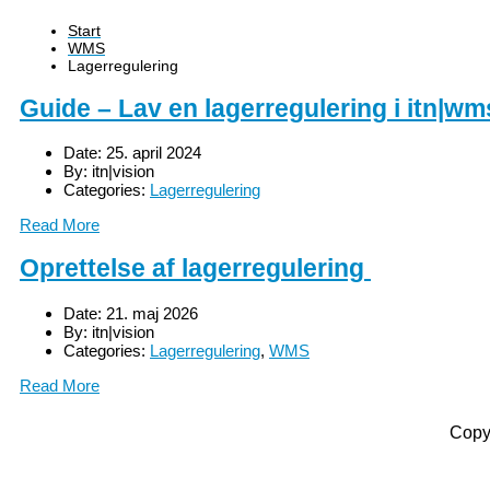
Start
WMS
Lagerregulering
Guide – Lav en lagerregulering i itn|wm
Date:
25. april 2024
By:
itn|vision
Categories:
Lagerregulering
Read More
Oprettelse af lagerregulering
Date:
21. maj 2026
By:
itn|vision
Categories:
Lagerregulering
,
WMS
Read More
Copy