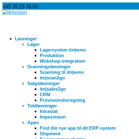
+45 70 25 76 00
info@itnvision.dk
Løsninger
Lager
Lagersystem itn|wms
Produktion
Webshop-integration
Scanningsløsninger
Scanning til itn|wms
itn|scan2go
Salgsløsninger
itn|sales2go
CRM
Provisionsberegning
Toldløsninger
Intrastat
Impexvision
Apps
Find din nye app til dit ERP-system
Shipment