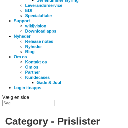
Serienummer styring
Leverandørservice
EDI
Specialaftaler
Support
wiki|vision
Download apps
Nyheder
Release notes
Nyheder
Blog
Om os
Kontakt os
Om os
Partner
Kundecases
Gade & Juul
Login itnapps
Vælg en side
Category -
Prislister