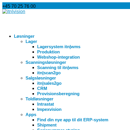
+45 70 25 76 00
info@itnvision.dk
Løsninger
Lager
Lagersystem itn|wms
Produktion
Webshop-integration
Scanningsløsninger
Scanning til itn|wms
itn|scan2go
Salgsløsninger
itn|sales2go
CRM
Provisionsberegning
Toldløsninger
Intrastat
Impexvision
Apps
Find din nye app til dit ERP-system
Shipment