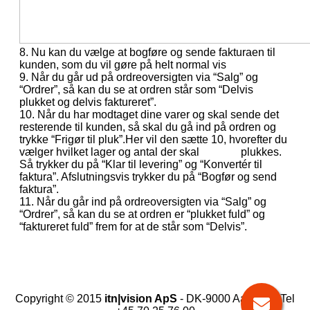
8. Nu kan du vælge at bogføre og sende fakturaen til
kunden, som du vil gøre på helt normal vis
9. Når du går ud på ordreoversigten via “Salg” og
“Ordrer”, så kan du se at ordren står som “Delvis
plukket og delvis faktureret”.
10. Når du har modtaget dine varer og skal sende det
resterende til kunden, så skal du gå ind på ordren og
trykke “Frigør til pluk”.Her vil den sætte 10, hvorefter du
vælger hvilket lager og antal der skal plukkes.
Så trykker du på “Klar til levering” og “Konvertér til
faktura”. Afslutningsvis trykker du på “Bogfør og send
faktura”.
11. Når du går ind på ordreoversigten via “Salg” og
“Ordrer”, så kan du se at ordren er “plukket fuld” og
“faktureret fuld” frem for at de står som “Delvis”.
Copyright © 2015
itn|vision ApS
- DK-9000 Aalborg - Tel