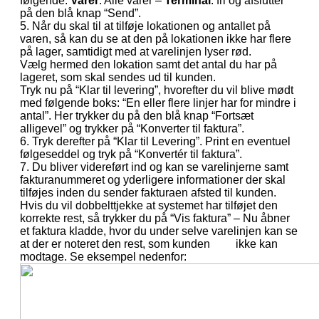
følgende:
Varer
: Alle varer –
Terminal
: fri og afslutter
på den blå knap “Send”.
5. Når du skal til at tilføje lokationen og antallet på
varen, så kan du se at den på lokationen ikke har flere
på lager, samtidigt med at varelinjen lyser rød.
Vælg hermed den lokation samt det antal du har på
lageret, som skal sendes ud til kunden.
Tryk nu på “Klar til levering”, hvorefter du vil blive mødt
med følgende boks: “En eller flere linjer har for mindre i
antal”. Her trykker du på den blå knap “Fortsæt
alligevel” og trykker på “Konverter til faktura”.
6. Tryk derefter på “Klar til Levering”. Print en eventuel
følgeseddel og tryk på “Konvertér til faktura”.
7. Du bliver videreført ind og kan se varelinjerne samt
fakturanummeret og yderligere informationer der skal
tilføjes inden du sender fakturaen afsted til kunden.
Hvis du vil dobbelttjekke at systemet har tilføjet den
korrekte rest, så trykker du på “Vis faktura” – Nu åbner
et faktura kladde, hvor du under selve varelinjen kan se
at der er noteret den rest, som kunden ikke kan
modtage. Se eksempel nedenfor: