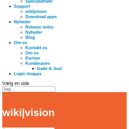
Specialaftaler
Support
wiki|vision
Download apps
Nyheder
Release notes
Nyheder
Blog
Om os
Kontakt os
Om os
Partner
Kundecases
Gade & Juul
Login itnapps
Vælg en side
wiki|vision