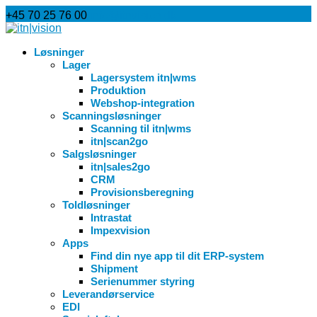
+45 70 25 76 00
info@itnvision.dk
Løsninger
Lager
Lagersystem itn|wms
Produktion
Webshop-integration
Scanningsløsninger
Scanning til itn|wms
itn|scan2go
Salgsløsninger
itn|sales2go
CRM
Provisionsberegning
Toldløsninger
Intrastat
Impexvision
Apps
Find din nye app til dit ERP-system
Shipment
Serienummer styring
Leverandørservice
EDI