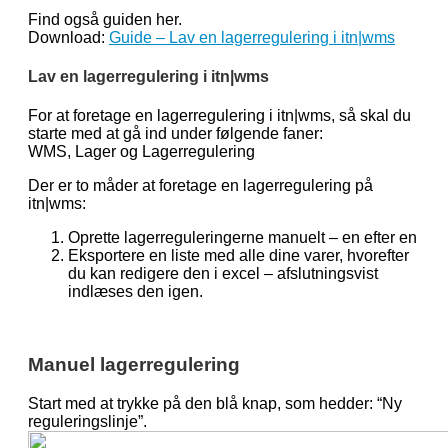
Find også guiden her.
Download:
Guide – Lav en lagerregulering i itn|wms
Lav en lagerregulering i itn|wms
For at foretage en lagerregulering i itn|wms, så skal du
starte med at gå ind under følgende faner:
WMS, Lager og Lagerregulering
Der er to måder at foretage en lagerregulering på
itn|wms:
Oprette lagerreguleringerne manuelt – en efter en
Eksportere en liste med alle dine varer, hvorefter
du kan redigere den i excel – afslutningsvist
indlæses den igen.
Manuel lagerregulering
Start med at trykke på den blå knap, som hedder: “Ny
reguleringslinje”.