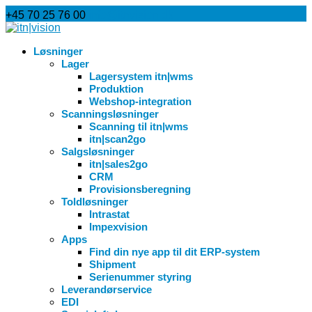
+45 70 25 76 00
info@itnvision.dk
Løsninger
Lager
Lagersystem itn|wms
Produktion
Webshop-integration
Scanningsløsninger
Scanning til itn|wms
itn|scan2go
Salgsløsninger
itn|sales2go
CRM
Provisionsberegning
Toldløsninger
Intrastat
Impexvision
Apps
Find din nye app til dit ERP-system
Shipment
Serienummer styring
Leverandørservice
EDI