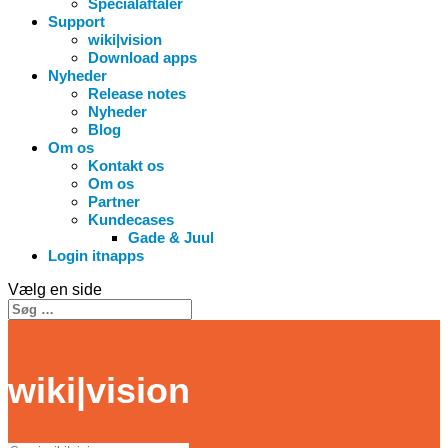
Specialaftaler
Support
wiki|vision
Download apps
Nyheder
Release notes
Nyheder
Blog
Om os
Kontakt os
Om os
Partner
Kundecases
Gade & Juul
Login itnapps
Vælg en side
wiki|vision